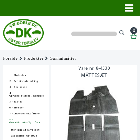
0
Forside
Produkter
Gummimåtter
8-4530
MÅTTESÆT
1 - Motordele
2 - Benzin/udstødning
3 - Gearkasse
4 -
Ophæng/styretøj/dæmpere
5 - Bagtøj
6 - Bremser
7 - Undervogn/Kofanger
8 -
Gummi/Interiør/Pynt/m.m.
Montage af karrosseri
Bagagerum/motorrum