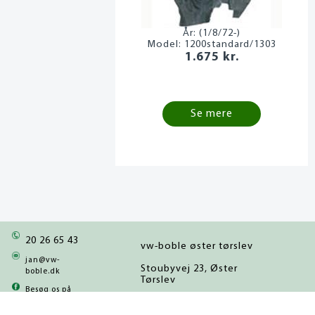
År:
(1/8/72-)
Model:
1200standard/1303
1.675 kr.
Se mere
20 26 65 43
vw-boble øster tørslev
jan@vw-
Stoubyvej 23, Øster
boble.dk
Tørslev
Besøg os på
facebook
8983 Gjerlev J