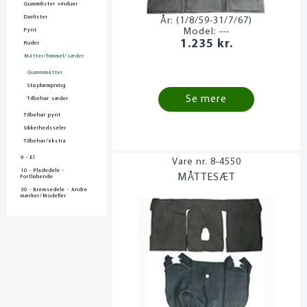
Gummilister vinduer
Dørlister
År:
(1/8/59-31/7/67)
Model:
---
Pynt
1.235 kr.
Ruder
Måtter/himmel/sæder
Gummimåtter
Støjdæmpning
Se mere
Tilbehør sæder
Tilbehør pynt
Sikkerhedsseler
Tilbehør/ekstra
9 - El
8-4550
10 - Pladedele -
MÅTTESÆT
Fortløbende
30 - Bremsedele - Andre
mærker/Modeller