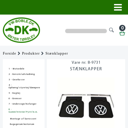
0
Forside
Produkter
Stænklapper
8-9731
STÆNKLAPPER
1 - Motordele
2 - Benzin/udstødning
3 - Gearkasse
4 -
Ophæng/styretøj/dæmpere
5 - Bagtøj
6 - Bremser
7 - Undervogn/Kofanger
8 -
Gummi/Interiør/Pynt/m.m.
Montage af karrosseri
Bagagerum/motorrum