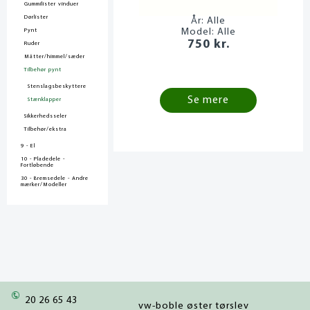
Gummilister vinduer
Dørlister
År:
Alle
Model:
Alle
Pynt
750 kr.
Ruder
Måtter/himmel/sæder
Tilbehør pynt
Stenslagsbeskyttere
Se mere
Stænklapper
Sikkerhedsseler
Tilbehør/ekstra
9 - El
10 - Pladedele -
Fortløbende
30 - Bremsedele - Andre
mærker/Modeller
20 26 65 43
vw-boble øster tørslev