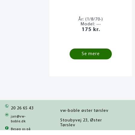
År:
(1/8/70-)
Model:
---
175 kr.
Se mere
20 26 65 43
vw-boble øster tørslev
jan@vw-
Stoubyvej 23, Øster
boble.dk
Tørslev
Besøg os på
facebook
8983 Gjerlev J