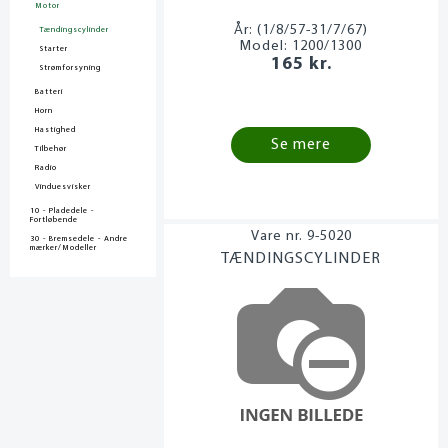
Motor
År:
(1/8/57-31/7/67)
Tændingscylinder
Model:
1200/1300
Starter
165 kr.
Strømforsyning
Batteri
Horn
Hastighed
Se mere
Tilbehør
Radio
Vinduesvisker
10 - Pladedele -
Fortløbende
9-5020
30 - Bremsedele - Andre
mærker/Modeller
TÆNDINGSCYLINDER