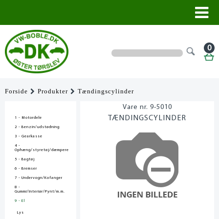
0
Forside
Produkter
Tændingscylinder
9-5010
TÆNDINGSCYLINDER
1 - Motordele
2 - Benzin/udstødning
3 - Gearkasse
4 -
Ophæng/styretøj/dæmpere
5 - Bagtøj
6 - Bremser
7 - Undervogn/Kofanger
8 -
Gummi/Interiør/Pynt/m.m.
9 - El
Lys