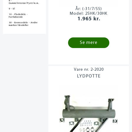
8 -
Gummi/Interiør/Pynt/m.m.
År:
(-31/7/55)
9 - El
Model:
25HK/30HK
10 - Pladedele -
Fortløbende
1.965 kr.
30 - Bremsedele - Andre
mærker/Modeller
Se mere
2-2020
LYDPOTTE