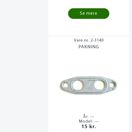
Se mere
2-3140
PAKNING
År:
---
Model:
---
15 kr.