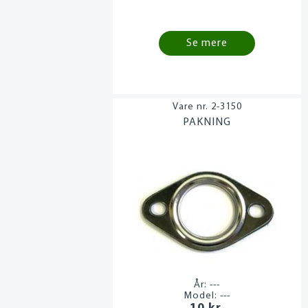
Se mere
2-3150
PAKNING
År:
---
Model:
---