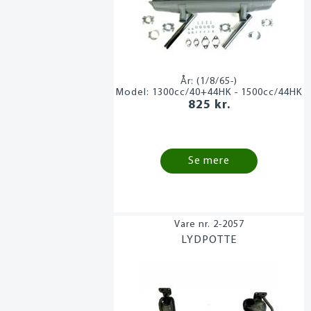
År:
(1/8/65-)
Model:
1300cc/40+44HK - 1500cc/44HK
825 kr.
Se mere
2-2057
LYDPOTTE