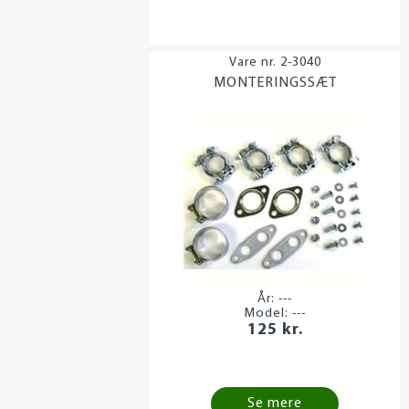
2-3040
MONTERINGSSÆT
År:
---
Model:
---
125 kr.
Se mere