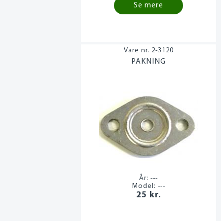
Se mere
2-3120
PAKNING
År:
---
Model:
---
25 kr.