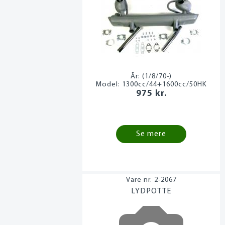
År:
(1/8/70-)
Model:
1300cc/44+1600cc/50HK
975 kr.
Se mere
2-2067
LYDPOTTE