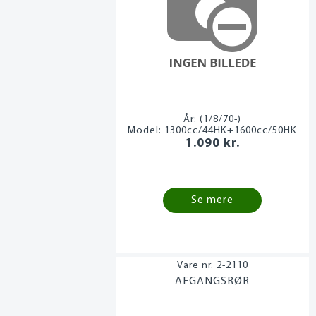
År:
(1/8/70-)
Model:
1300cc/44HK+1600cc/50HK
1.090 kr.
Se mere
2-2110
AFGANGSRØR