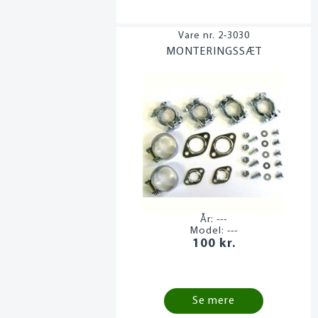
2-3030
MONTERINGSSÆT
År:
---
Model:
---
100 kr.
Se mere