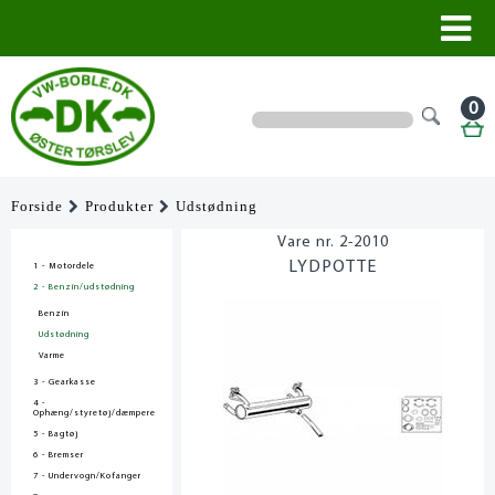
0
Forside
Produkter
Udstødning
2-2010
LYDPOTTE
1 - Motordele
2 - Benzin/udstødning
Benzin
Udstødning
Varme
3 - Gearkasse
4 -
Ophæng/styretøj/dæmpere
5 - Bagtøj
6 - Bremser
7 - Undervogn/Kofanger