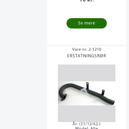
10 kr.
Se mere
2-3210
ERSTATNINGSRØR
År:
(31/12/62-)
Model:
Alle