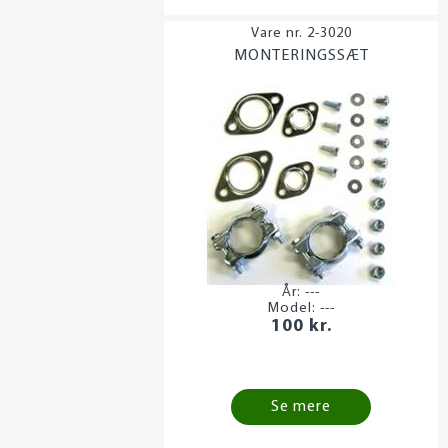
2-3020
MONTERINGSSÆT
År:
---
Model:
---
100 kr.
Se mere