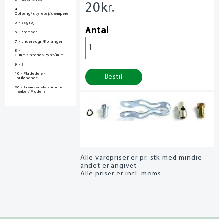
3 - Gearkasse
20
kr.
4 -
Ophæng/styretøj/dæmpere
5 - Bagtøj
Antal
6 - Bremser
7 - Undervogn/Kofanger
8 -
Gummi/Interiør/Pynt/m.m.
9 - El
10 - Pladedele -
Bestil
Fortløbende
30 - Bremsedele - Andre
mærker/Modeller
Alle varepriser er pr. stk med mindre
andet er angivet
Alle priser er incl. moms