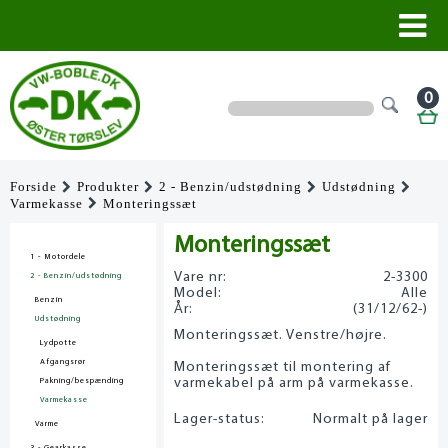
0
Forside
Produkter
2 - Benzin/udstødning
Udstødning
Varmekasse
Monteringssæt
Monteringssæt
1 - Motordele
Vare nr:
2-3300
2 - Benzin/udstødning
Model:
Alle
Benzin
År:
(31/12/62-)
Udstødning
Monteringssæt. Venstre/højre.
Lydpotte
Afgangsrør
Monteringssæt til montering af
varmekabel på arm på varmekasse.
Pakning/bespænding
Varmekasse
Lager-status:
Normalt på lager
Varme