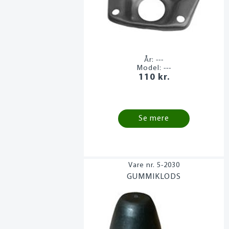
År:
---
Model:
---
110 kr.
Se mere
5-2030
GUMMIKLODS