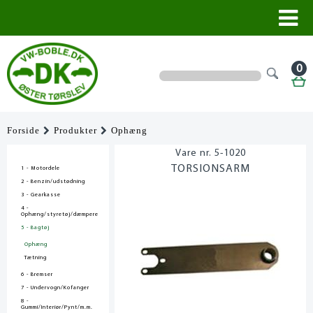
0
Forside
Produkter
Ophæng
5-1020
TORSIONSARM
1 - Motordele
2 - Benzin/udstødning
3 - Gearkasse
4 -
Ophæng/styretøj/dæmpere
5 - Bagtøj
Ophæng
Tætning
6 - Bremser
7 - Undervogn/Kofanger
8 -
Gummi/Interiør/Pynt/m.m.