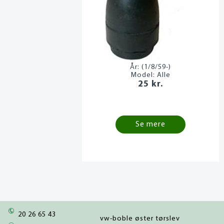
År:
(1/8/59-)
Model:
Alle
25 kr.
Se mere
20 26 65 43
vw-boble øster tørslev