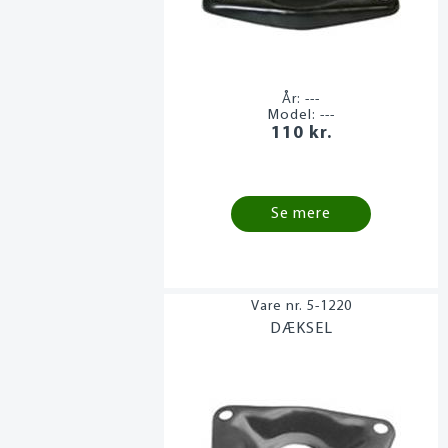
År:
---
Model:
---
110 kr.
Se mere
5-1220
DÆKSEL