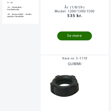
9 - El
År:
(1/8/59-)
10 - Pladedele -
Fortløbende
Model:
1200/1300/1500
30 - Bremsedele - Andre
535 kr.
mærker/Modeller
Se mere
5-1110
GUMMI