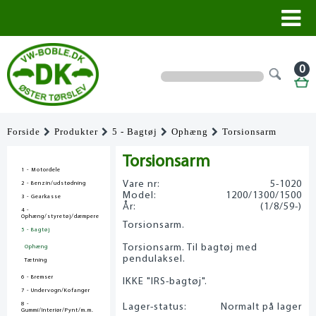
0
Forside
Produkter
5 - Bagtøj
Ophæng
Torsionsarm
Torsionsarm
1 - Motordele
Vare nr:
5-1020
2 - Benzin/udstødning
Model:
1200/1300/1500
3 - Gearkasse
År:
(1/8/59-)
4 -
Ophæng/styretøj/dæmpere
Torsionsarm.
5 - Bagtøj
Torsionsarm. Til bagtøj med
Ophæng
pendulaksel.
Tætning
6 - Bremser
IKKE "IRS-bagtøj".
7 - Undervogn/Kofanger
8 -
Lager-status:
Normalt på lager
Gummi/Interiør/Pynt/m.m.