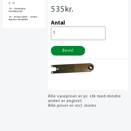
9 - El
535
kr.
10 - Pladedele -
Fortløbende
30 - Bremsedele - Andre
mærker/Modeller
Antal
Bestil
Alle varepriser er pr. stk med mindre
andet er angivet
Alle priser er incl. moms