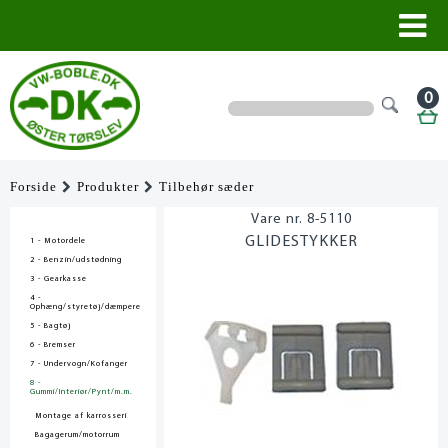
0
Forside
Produkter
Tilbehør sæder
8-5110
GLIDESTYKKER
1 - Motordele
2 - Benzin/udstødning
3 - Gearkasse
4 -
Ophæng/styretøj/dæmpere
5 - Bagtøj
6 - Bremser
7 - Undervogn/Kofanger
8 -
Gummi/Interiør/Pynt/m.m.
Montage af karrosseri
Bagagerum/motorrum