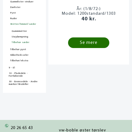
Gummilister vinduer
Dørlister
År:
(1/8/72-)
Model:
1200standard/1303
Pynt
40 kr.
Ruder
Måtter/himmel/sæder
Gummimåtter
Støjdæmpning
Se mere
Tilbehør sæder
Tilbehør pynt
Sikkerhedsseler
Tilbehør/ekstra
9 - El
10 - Pladedele -
Fortløbende
30 - Bremsedele - Andre
mærker/Modeller
20 26 65 43
vw-boble øster tørslev