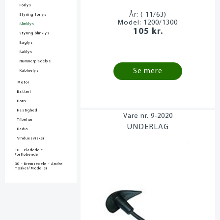
Forlys
År:
(-11/63)
Styring forlys
Model:
1200/1300
Blinklys
105 kr.
Styring blinklys
Baglys
Baklys
Nummerpladelys
Se mere
Kabinelys
Motor
Batteri
Horn
Hastighed
9-2020
Tilbehør
UNDERLAG
Radio
Vinduesvisker
10 - Pladedele -
Fortløbende
30 - Bremsedele - Andre
mærker/Modeller