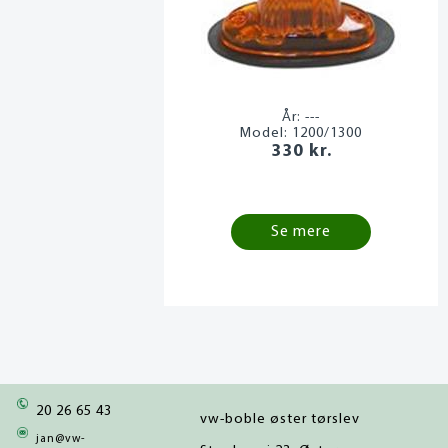
År:
---
Model:
1200/1300
330 kr.
Se mere
20 26 65 43
vw-boble øster tørslev
jan@vw-