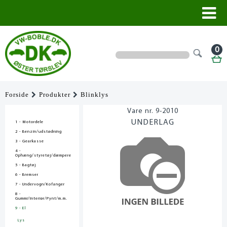
0
Forside
Produkter
Blinklys
9-2010
UNDERLAG
1 - Motordele
2 - Benzin/udstødning
3 - Gearkasse
4 -
Ophæng/styretøj/dæmpere
5 - Bagtøj
6 - Bremser
7 - Undervogn/Kofanger
8 -
Gummi/Interiør/Pynt/m.m.
9 - El
Lys