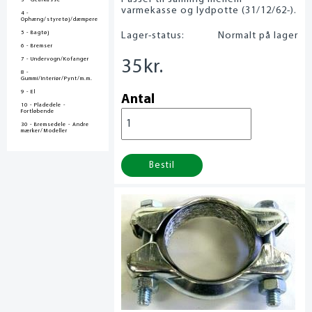
3 - Gearkasse
varmekasse og lydpotte (31/12/62-).
4 -
Ophæng/styretøj/dæmpere
5 - Bagtøj
Lager-status:
Normalt på lager
6 - Bremser
7 - Undervogn/Kofanger
35
kr.
8 -
Gummi/Interiør/Pynt/m.m.
9 - El
Antal
10 - Pladedele -
Fortløbende
30 - Bremsedele - Andre
mærker/Modeller
Bestil