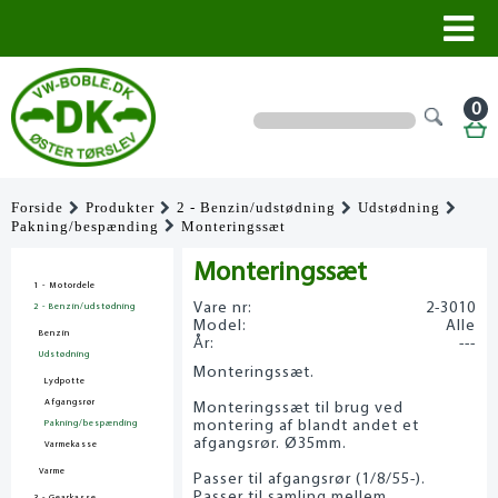
0
Forside
Produkter
2 - Benzin/udstødning
Udstødning
Pakning/bespænding
Monteringssæt
Monteringssæt
1 - Motordele
Vare nr:
2-3010
2 - Benzin/udstødning
Model:
Alle
Benzin
År:
---
Udstødning
Monteringssæt.
Lydpotte
Afgangsrør
Monteringssæt til brug ved
montering af blandt andet et
Pakning/bespænding
afgangsrør. Ø35mm.
Varmekasse
Varme
Passer til afgangsrør (1/8/55-).
Passer til samling mellem