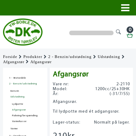
0
Forside
Produkter
2 - Benzin/udstødning
Udstødning
Afgangsrør
Afgangsrør
Afgangsrør
1 - Motordele
Vare nr:
2-2110
2 - Benzin/udstødning
Model:
1200cc/25+30HK
Benzin
År:
(-31/7/55)
Udstødning
Afgangsrør.
Lydpotte
Afgangsrør
Til lydpotte med ét adgangsrør.
Pakning/bespænding
Varmekasse
Lager-status:
Normalt på lager.
Varme