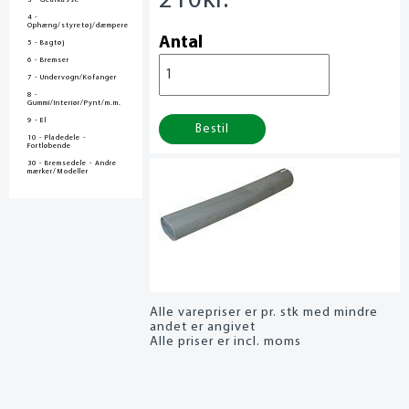
210
kr.
3 - Gearkasse
4 -
Ophæng/styretøj/dæmpere
Antal
5 - Bagtøj
6 - Bremser
7 - Undervogn/Kofanger
8 -
Gummi/Interiør/Pynt/m.m.
9 - El
Bestil
10 - Pladedele -
Fortløbende
30 - Bremsedele - Andre
mærker/Modeller
Alle varepriser er pr. stk med mindre
andet er angivet
Alle priser er incl. moms