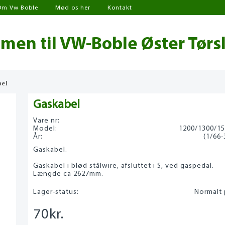
Om Vw Boble
Mød os her
Kontakt
en til VW-Boble Øster Tørs
bel
Gaskabel
Vare nr:
Model:
1200/1300/1
År:
(1/66-
Gaskabel.
Gaskabel i blød stålwire, afsluttet i S, ved gaspedal.
Længde ca 2627mm.
Lager-status:
Normalt 
70
kr.