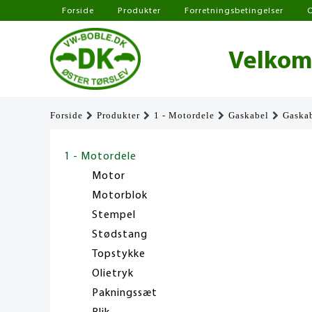
Forside
Produkter
Forretningsbetingelser
Velkomm
Forside
Produkter
1 - Motordele
Gaskabel
Gaska
1 - Motordele
Motor
Motorblok
Stempel
Stødstang
Topstykke
Olietryk
Pakningssæt