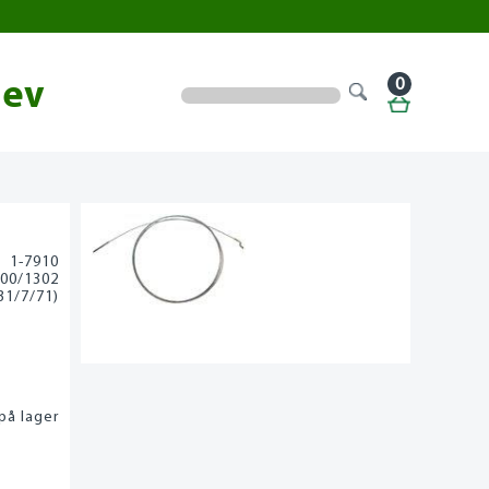
0
lev
1-7910
500/1302
31/7/71)
på lager