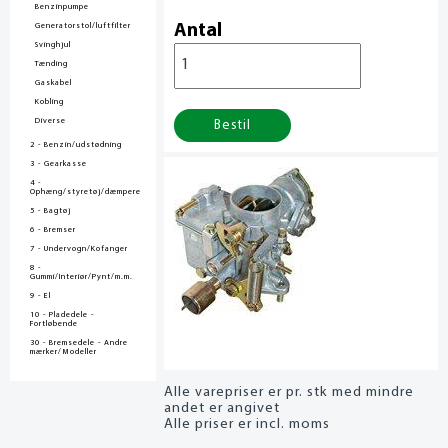
Benzinpumpe
Generatorstol/luftfilter
Antal
Svinghjul
Tænding
Gaskabel
Kobling
Diverse
Bestil
2 - Benzin/udstødning
3 - Gearkasse
4 -
Ophæng/styretøj/dæmpere
5 - Bagtøj
6 - Bremser
7 - Undervogn/Kofanger
8 -
Gummi/Interiør/Pynt/m.m.
9 - El
10 - Pladedele -
Fortløbende
30 - Bremsedele - Andre
mærker/Modeller
Alle varepriser er pr. stk med mindre
andet er angivet
Alle priser er incl. moms