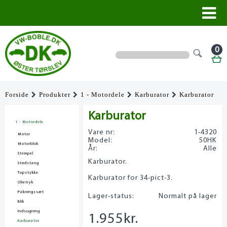
0
Forside
Produkter
1 - Motordele
Karburator
Karburator
Karburator
1 - Motordele
Vare nr:
1-4320
Motor
Model:
50HK
Motorblok
År:
Alle
Stempel
Karburator.
Stødstang
Topstykke
Karburator for 34-pict-3.
Olietryk
Pakningssæt
Lager-status:
Normalt på lager
Blik
Indsugning
1.955
kr.
Karburator