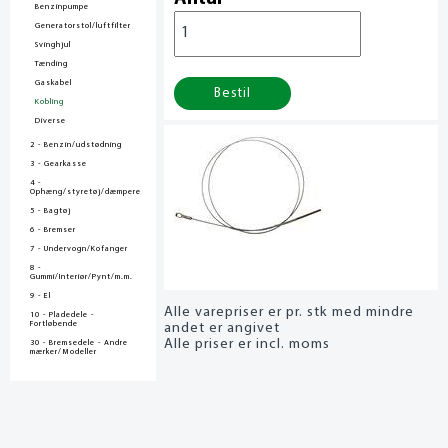
Benzinpumpe
Generatorstol/luftfilter
Svinghjul
Tænding
Gaskabel
Bestil
Kobling
Diverse
2 - Benzin/udstødning
3 - Gearkasse
4 -
Ophæng/styretøj/dæmpere
5 - Bagtøj
6 - Bremser
7 - Undervogn/Kofanger
8 -
Gummi/Interiør/Pynt/m.m.
9 - El
Alle varepriser er pr. stk med mindre
10 - Pladedele -
Fortløbende
andet er angivet
Alle priser er incl. moms
30 - Bremsedele - Andre
mærker/Modeller