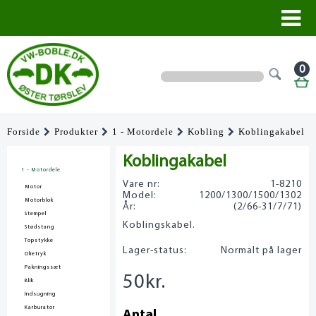
0
Forside
Produkter
1 - Motordele
Kobling
Koblingakabel
Koblingakabel
1 - Motordele
Vare nr:
1-8210
Motor
Model:
1200/1300/1500/1302
Motorblok
År:
(2/66-31/7/71)
Stempel
Koblingskabel.
Stødstang
Topstykke
Lager-status:
Normalt på lager
Olietryk
Pakningssæt
50
kr.
Blik
Indsugning
Karburator
Antal