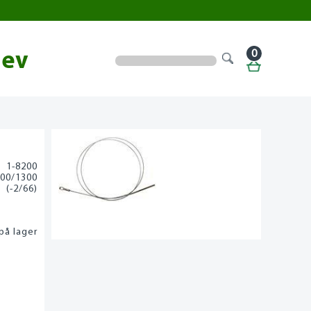
0
lev
1-8200
00/1300
(-2/66)
på lager