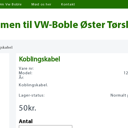
Om Vw Boble
Mød os her
Kontakt
en til VW-Boble Øster Tørs
gskabel
Koblingskabel
Vare nr:
Model:
12
År:
Koblingskabel.
Lager-status:
Normalt 
50
kr.
Antal