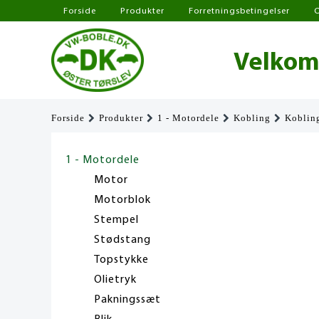
Forside
Produkter
Forretningsbetingelser
Velkomm
Forside
Produkter
1 - Motordele
Kobling
Koblin
1 - Motordele
Motor
Motorblok
Stempel
Stødstang
Topstykke
Olietryk
Pakningssæt