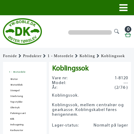
0
Forside
Produkter
1 - Motordele
Kobling
Koblingssok
Koblingssok
1 - Motordele
Vare nr:
1-8120
Motor
Model:
---
Motorblok
År:
(2/74-)
Stempel
Koblingssok.
Stødstang
Topstykke
Koblingssok, mellem centralrør og
Olietryk
gearkasse. Koblingskabel føres
Pakningssæt
herigennem.
Blik
Lager-status:
Normalt på lager
Indsugning
Karburator