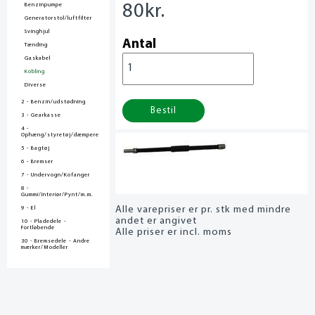
80
kr.
Benzinpumpe
Generatorstol/luftfilter
Svinghjul
Antal
Tænding
Gaskabel
Kobling
Diverse
2 - Benzin/udstødning
Bestil
3 - Gearkasse
4 -
Ophæng/styretøj/dæmpere
5 - Bagtøj
6 - Bremser
7 - Undervogn/Kofanger
8 -
Gummi/Interiør/Pynt/m.m.
Alle varepriser er pr. stk med mindre
9 - El
andet er angivet
10 - Pladedele -
Fortløbende
Alle priser er incl. moms
30 - Bremsedele - Andre
mærker/Modeller