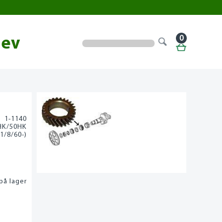
0
lev
1-1140
HK/50HK
(1/8/60-)
på lager