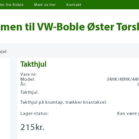
Om Vw Boble
Mød os her
Kontakt
en til VW-Boble Øster Tørs
hjul
Takthjul
Vare nr:
Model:
34HK/40HK/44
År:
Takthjul.
Takthjul på krumtap, trækker knastaksel.
Lager-status:
Kan være 
215
kr.