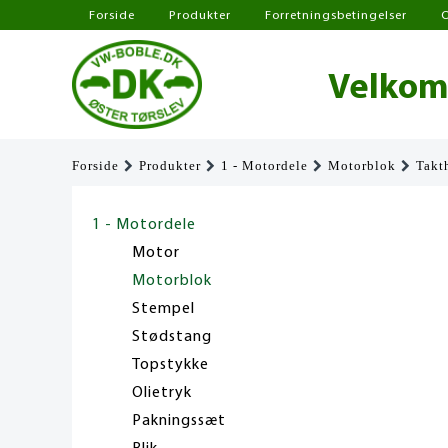
Forside
Produkter
Forretningsbetingelser
Velkomm
Forside
Produkter
1 - Motordele
Motorblok
Takt
1 - Motordele
Motor
Motorblok
Stempel
Stødstang
Topstykke
Olietryk
Pakningssæt