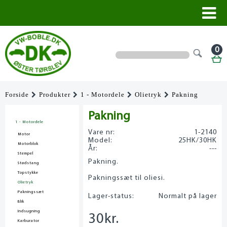
0
Forside
Produkter
1 - Motordele
Olietryk
Pakning
Pakning
1 - Motordele
Vare nr:
1-2140
Motor
Model:
25HK/30HK
Motorblok
År:
---
Stempel
Pakning.
Stødstang
Topstykke
Pakningssæt til oliesi.
Olietryk
Pakningssæt
Lager-status:
Normalt på lager
Blik
Indsugning
30
kr.
Karburator