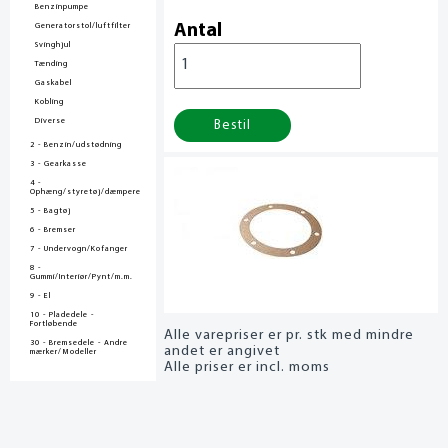
Benzinpumpe
Generatorstol/luftfilter
Antal
Svinghjul
Tænding
Gaskabel
Kobling
Diverse
Bestil
2 - Benzin/udstødning
3 - Gearkasse
4 -
Ophæng/styretøj/dæmpere
5 - Bagtøj
6 - Bremser
7 - Undervogn/Kofanger
8 -
Gummi/Interiør/Pynt/m.m.
9 - El
10 - Pladedele -
Fortløbende
Alle varepriser er pr. stk med mindre
30 - Bremsedele - Andre
andet er angivet
mærker/Modeller
Alle priser er incl. moms