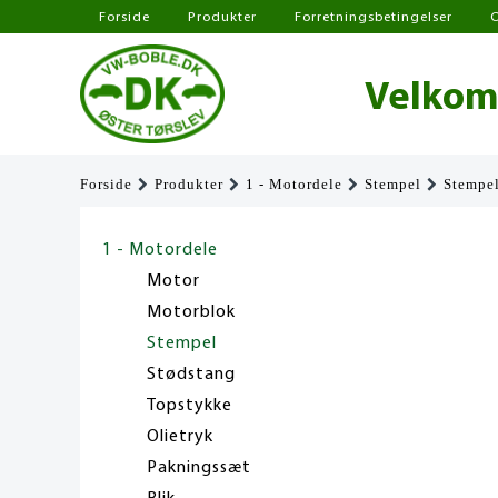
Forside
Produkter
Forretningsbetingelser
Velkomm
Forside
Produkter
1 - Motordele
Stempel
Stempel
1 - Motordele
Motor
Motorblok
Stempel
Stødstang
Topstykke
Olietryk
Pakningssæt