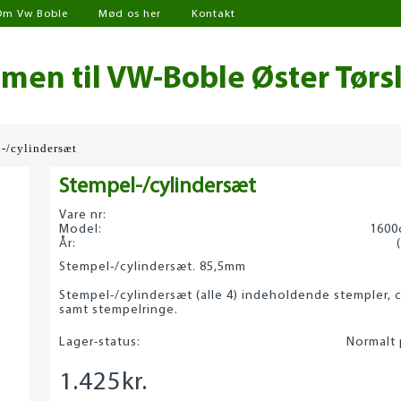
Om Vw Boble
Mød os her
Kontakt
en til VW-Boble Øster Tørs
-/cylindersæt
Stempel-/cylindersæt
Vare nr:
Model:
1600
År:
Stempel-/cylindersæt. 85,5mm
Stempel-/cylindersæt (alle 4) indeholdende stempler, c
samt stempelringe.
Lager-status:
Normalt 
1.425
kr.