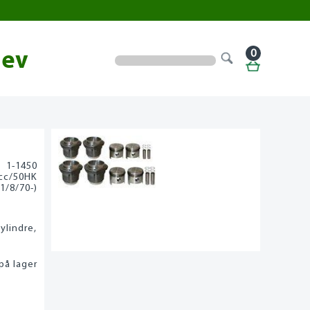
0
lev
1-1450
cc/50HK
(1/8/70-)
ylindre,
på lager