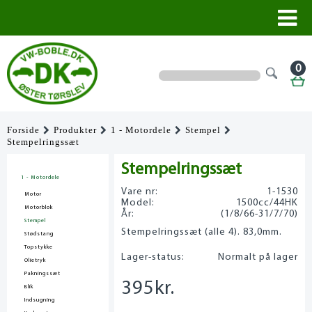
0
Forside
Produkter
1 - Motordele
Stempel
Stempelringssæt
Stempelringssæt
1 - Motordele
Vare nr:
1-1530
Motor
Model:
1500cc/44HK
Motorblok
År:
(1/8/66-31/7/70)
Stempel
Stempelringssæt (alle 4). 83,0mm.
Stødstang
Topstykke
Lager-status:
Normalt på lager
Olietryk
Pakningssæt
395
kr.
Blik
Indsugning