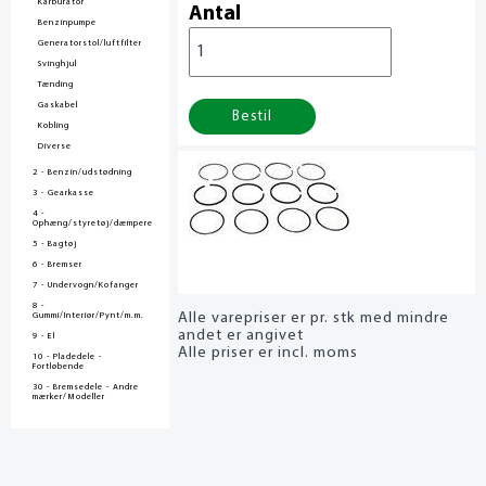
Karburator
Antal
Benzinpumpe
Generatorstol/luftfilter
Svinghjul
Tænding
Gaskabel
Bestil
Kobling
Diverse
2 - Benzin/udstødning
3 - Gearkasse
4 -
Ophæng/styretøj/dæmpere
5 - Bagtøj
6 - Bremser
7 - Undervogn/Kofanger
8 -
Alle varepriser er pr. stk med mindre
Gummi/Interiør/Pynt/m.m.
andet er angivet
9 - El
Alle priser er incl. moms
10 - Pladedele -
Fortløbende
30 - Bremsedele - Andre
mærker/Modeller