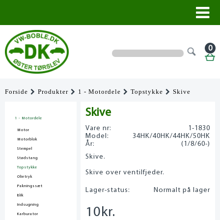
0
Forside
Produkter
1 - Motordele
Topstykke
Skive
Skive
1 - Motordele
Vare nr:
1-1830
Motor
Model:
34HK/40HK/44HK/50HK
Motorblok
År:
(1/8/60-)
Stempel
Skive.
Stødstang
Topstykke
Skive over ventilfjeder.
Olietryk
Pakningssæt
Lager-status:
Normalt på lager
Blik
Indsugning
10
kr.
Karburator