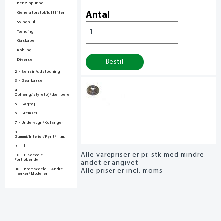
Benzinpumpe
Generatorstol/luftfilter
Antal
Svinghjul
Tænding
Gaskabel
Kobling
Diverse
Bestil
2 - Benzin/udstødning
3 - Gearkasse
4 -
Ophæng/styretøj/dæmpere
5 - Bagtøj
6 - Bremser
7 - Undervogn/Kofanger
8 -
Gummi/Interiør/Pynt/m.m.
9 - El
Alle varepriser er pr. stk med mindre
10 - Pladedele -
Fortløbende
andet er angivet
30 - Bremsedele - Andre
Alle priser er incl. moms
mærker/Modeller