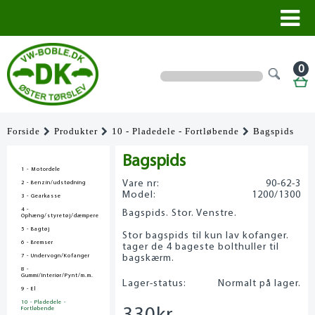
0
Forside
Produkter
10 - Pladedele - Fortløbende
Bagspids
Bagspids
1 - Motordele
Vare nr:
90-62-3
2 - Benzin/udstødning
Model:
1200/1300
3 - Gearkasse
4 -
Bagspids. Stor. Venstre.
Ophæng/styretøj/dæmpere
5 - Bagtøj
Stor bagspids til kun lav kofanger.
6 - Bremser
tager de 4 bageste bolthuller til
7 - Undervogn/Kofanger
bagskærm.
8 -
Gummi/Interiør/Pynt/m.m.
Lager-status:
Normalt på lager.
9 - El
10 - Pladedele -
Fortløbende