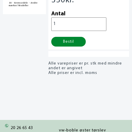
330
kr.
30 - Bremsedele - Andre
mærker/Modeller
Antal
Bestil
Alle varepriser er pr. stk med mindre
andet er angivet
Alle priser er incl. moms
20 26 65 43
vw-boble øster tørslev