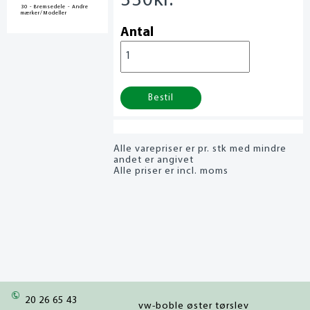
330
kr.
30 - Bremsedele - Andre
mærker/Modeller
Antal
Bestil
Alle varepriser er pr. stk med mindre
andet er angivet
Alle priser er incl. moms
20 26 65 43
vw-boble øster tørslev