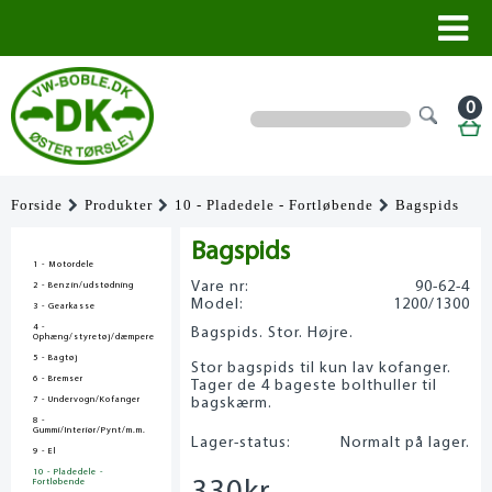
0
Forside
Produkter
10 - Pladedele - Fortløbende
Bagspids
Bagspids
1 - Motordele
Vare nr:
90-62-4
2 - Benzin/udstødning
Model:
1200/1300
3 - Gearkasse
4 -
Bagspids. Stor. Højre.
Ophæng/styretøj/dæmpere
5 - Bagtøj
Stor bagspids til kun lav kofanger.
6 - Bremser
Tager de 4 bageste bolthuller til
7 - Undervogn/Kofanger
bagskærm.
8 -
Gummi/Interiør/Pynt/m.m.
Lager-status:
Normalt på lager.
9 - El
10 - Pladedele -
Fortløbende