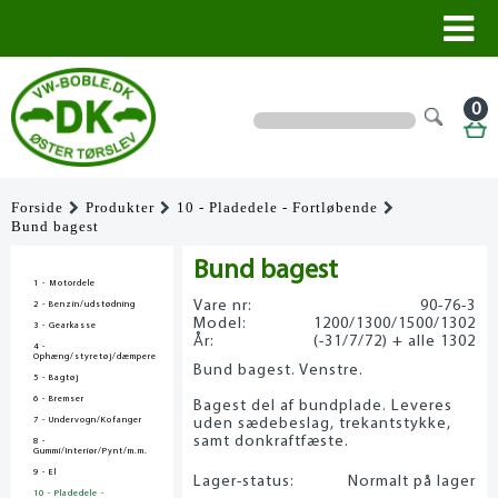
0
Forside
Produkter
10 - Pladedele - Fortløbende
Bund bagest
Bund bagest
1 - Motordele
Vare nr:
90-76-3
2 - Benzin/udstødning
Model:
1200/1300/1500/1302
3 - Gearkasse
År:
(-31/7/72) + alle 1302
4 -
Ophæng/styretøj/dæmpere
Bund bagest. Venstre.
5 - Bagtøj
6 - Bremser
Bagest del af bundplade. Leveres
7 - Undervogn/Kofanger
uden sædebeslag, trekantstykke,
samt donkraftfæste.
8 -
Gummi/Interiør/Pynt/m.m.
9 - El
Lager-status:
Normalt på lager
10 - Pladedele -