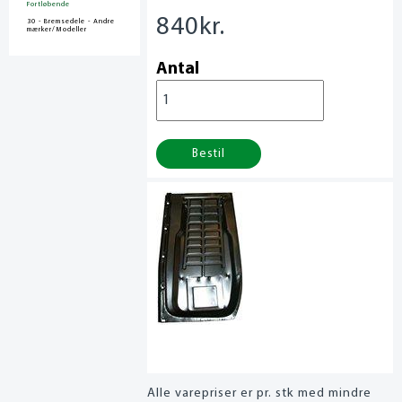
Fortløbende
840
kr.
30 - Bremsedele - Andre
mærker/Modeller
Antal
Bestil
Alle varepriser er pr. stk med mindre