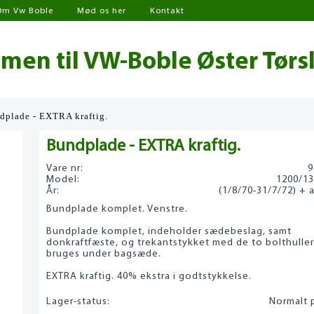
Om Vw Boble
Mød os her
Kontakt
en til VW-Boble Øster Tørs
dplade - EXTRA kraftig.
Bundplade - EXTRA kraftig.
Vare nr:
9
Model:
1200/13
År:
(1/8/70-31/7/72) + a
Bundplade komplet. Venstre.
Bundplade komplet, indeholder sædebeslag, samt
donkraftfæste, og trekantstykket med de to bolthuller
bruges under bagsæde.
EXTRA kraftig. 40% ekstra i godtstykkelse.
Lager-status:
Normalt p