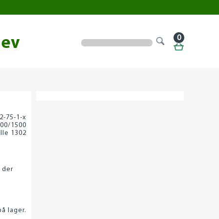
0
lev
2-75-1-x
00/1500
lle 1302
 der
å lager.