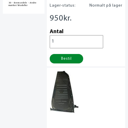
30 - Bremsedele - Andre
Lager-status:
Normalt på lager
mærker/Modeller
950
kr.
Antal
Bestil