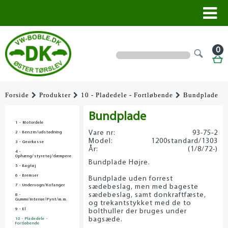
0
Forside
Produkter
10 - Pladedele - Fortløbende
Bundplade
Bundplade
1 - Motordele
Vare nr:
93-75-2
2 - Benzin/udstødning
Model:
1200standard/1303
3 - Gearkasse
År:
(1/8/72-)
4 -
Ophæng/styretøj/dæmpere
Bundplade Højre.
5 - Bagtøj
6 - Bremser
Bundplade uden forrest
7 - Undervogn/Kofanger
sædebeslag, men med bageste
sædebeslag, samt donkraftfæste,
8 -
Gummi/Interiør/Pynt/m.m.
og trekantstykket med de to
9 - El
bolthuller der bruges under
bagsæde.
10 - Pladedele -
Fortløbende