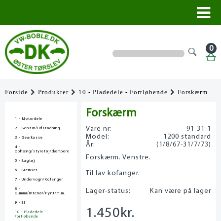
0
Forside
Produkter
10 - Pladedele - Fortløbende
Forskærm
Forskærm
1 - Motordele
Vare nr:
91-31-1
2 - Benzin/udstødning
Model:
1200 standard
3 - Gearkasse
År:
(1/8/67-31/7/73)
4 -
Ophæng/styretøj/dæmpere
Forskærm. Venstre.
5 - Bagtøj
6 - Bremser
Til lav kofanger.
7 - Undervogn/Kofanger
8 -
Lager-status:
Kan være på lager
Gummi/Interiør/Pynt/m.m.
9 - El
1.450
kr.
10 - Pladedele -
Fortløbende