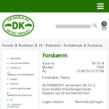
0
Forside
Produkter
10 - Pladedele - Fortløbende
Forskærm
Forskærm
1 - Motordele
Vare nr:
93-31-4
2 - Benzin/udstødning
Model:
1303
3 - Gearkasse
År:
(1/8/73-31/7/74)
4 -
Ophæng/styretøj/dæmpere
Forskærm. Højre.
5 - Bagtøj
6 - Bremser
ALTERNATIVT anvendes 93-31-2,
7 - Undervogn/Kofanger
hvor hullet til kofangerstiver
klippes op til tre-kantet hul.
8 -
Gummi/Interiør/Pynt/m.m.
9 - El
Lager-status:
Normalt på lager.
10 - Pladedele -
Fortløbende