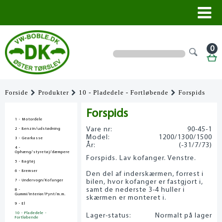
0
Forside
Produkter
10 - Pladedele - Fortløbende
Forspids
Forspids
1 - Motordele
Vare nr:
90-45-1
2 - Benzin/udstødning
Model:
1200/1300/1500
3 - Gearkasse
År:
(-31/7/73)
4 -
Ophæng/styretøj/dæmpere
Forspids. Lav kofanger. Venstre.
5 - Bagtøj
6 - Bremser
Den del af inderskærmen, forrest i
7 - Undervogn/Kofanger
bilen, hvor kofanger er fastgjort i,
samt de nederste 3-4 huller i
8 -
Gummi/Interiør/Pynt/m.m.
skærmen er monteret i.
9 - El
10 - Pladedele -
Lager-status:
Normalt på lager
Fortløbende