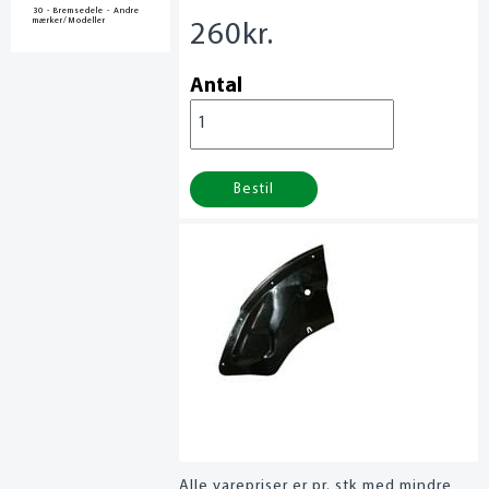
30 - Bremsedele - Andre
mærker/Modeller
260
kr.
Antal
Bestil
Alle varepriser er pr. stk med mindre