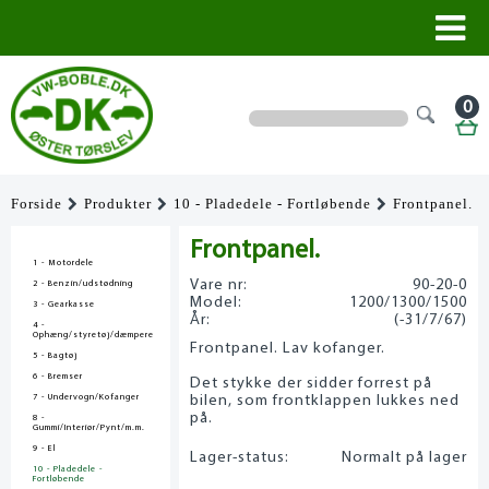
0
Forside
Produkter
10 - Pladedele - Fortløbende
Frontpanel.
Frontpanel.
1 - Motordele
Vare nr:
90-20-0
2 - Benzin/udstødning
Model:
1200/1300/1500
3 - Gearkasse
År:
(-31/7/67)
4 -
Ophæng/styretøj/dæmpere
Frontpanel. Lav kofanger.
5 - Bagtøj
6 - Bremser
Det stykke der sidder forrest på
7 - Undervogn/Kofanger
bilen, som frontklappen lukkes ned
på.
8 -
Gummi/Interiør/Pynt/m.m.
9 - El
Lager-status:
Normalt på lager
10 - Pladedele -
Fortløbende