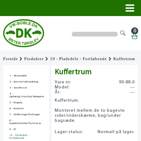
0
Forside
Produkter
10 - Pladedele - Fortløbende
Kuffertrum
Kuffertrum
1 - Motordele
Vare nr:
90-88-0
2 - Benzin/udstødning
Model:
---
3 - Gearkasse
År:
---
4 -
Ophæng/styretøj/dæmpere
Kuffertrum.
5 - Bagtøj
6 - Bremser
Monteret mellem de to bageste
7 - Undervogn/Kofanger
sider/inderskærme, bag/under
bagsæde.
8 -
Gummi/Interiør/Pynt/m.m.
9 - El
Lager-status:
Normalt på lager.
10 - Pladedele -
Fortløbende