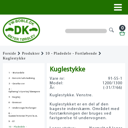
0
Forside
Produkter
10 - Pladedele - Fortløbende
Kuglestykke
Kuglestykke
1 - Motordele
Vare nr:
91-55-1
2 - Benzin/udstødning
Model:
1200/1300
3 - Gearkasse
År:
(-31/7/66)
4 -
Ophæng/styretøj/dæmpere
Kuglestykke. Venstre.
5 - Bagtøj
6 - Bremser
Kuglestykket er en del af den
7 - Undervogn/Kofanger
bageste inderskærm. Området med
forstærkningen der bruges ved
8 -
Gummi/Interiør/Pynt/m.m.
fastgørelse til undervognen.
9 - El
10 - Pladedele -