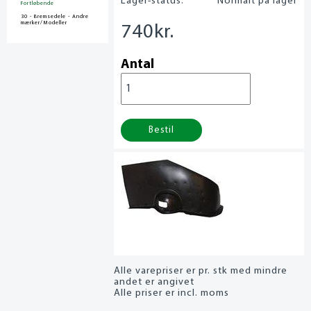
Lager-status:
Normalt på lager
Fortløbende
30 - Bremsedele - Andre
mærker/Modeller
740
kr.
Antal
Bestil
Alle varepriser er pr. stk med mindre
andet er angivet
Alle priser er incl. moms