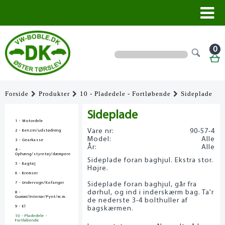
0
Forside
Produkter
10 - Pladedele - Fortløbende
Sideplade
Sideplade
1 - Motordele
Vare nr:
90-57-4
2 - Benzin/udstødning
Model:
Alle
3 - Gearkasse
År:
Alle
4 -
Ophæng/styretøj/dæmpere
Sideplade foran baghjul. Ekstra stor.
5 - Bagtøj
Højre.
6 - Bremser
7 - Undervogn/Kofanger
Sideplade foran baghjul, går fra
dørhul, og ind i inderskærm bag. Ta'r
8 -
Gummi/Interiør/Pynt/m.m.
de nederste 3-4 bolthuller af
9 - El
bagskærmen.
10 - Pladedele -
Fortløbende