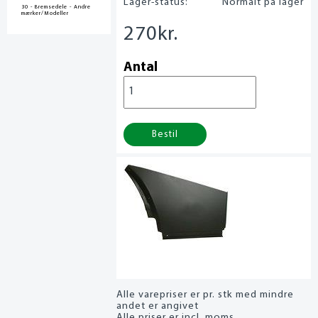
Lager-status:
Normalt på lager
30 - Bremsedele - Andre
mærker/Modeller
270
kr.
Antal
Bestil
Alle varepriser er pr. stk med mindre
andet er angivet
Alle priser er incl. moms