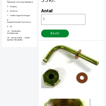
55
kr.
4 -
Ophæng/styretøj/dæmpere
5 - Bagtøj
Antal
6 - Bremser
7 - Undervogn/Kofanger
8 -
Gummi/Interiør/Pynt/m.m.
9 - El
10 - Pladedele -
Bestil
Fortløbende
30 - Bremsedele - Andre
mærker/Modeller