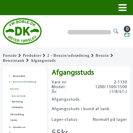
0
Forside
Produkter
2 - Benzin/udstødning
Benzin
Benzintank
Afgangsstuds
Afgangsstuds
1 - Motordele
Vare nr:
2-1130
2 - Benzin/udstødning
Model:
1200/1300/1500
Benzin
År:
(1/8/61-)
Benzintank
Afgangsstuds.
Rørføring
Tankmåler
Afgangsstuds i bund af tank.
Udstødning
Lager-status:
Normalt på lager
Varme
3 - Gearkasse