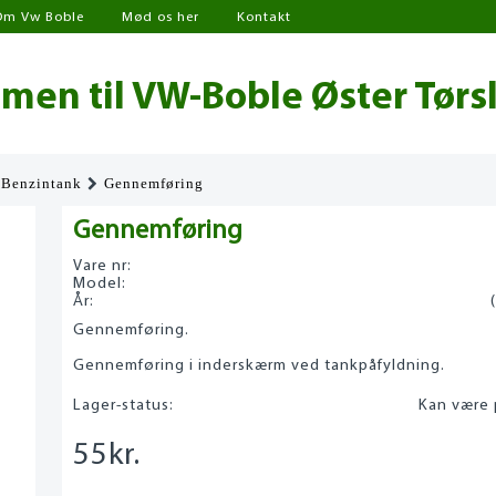
Om Vw Boble
Mød os her
Kontakt
en til VW-Boble Øster Tørs
Benzintank
Gennemføring
Gennemføring
Vare nr:
Model:
År:
Gennemføring.
Gennemføring i inderskærm ved tankpåfyldning.
Lager-status:
Kan være 
55
kr.