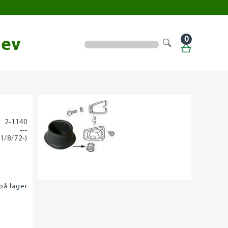
0
lev
2-1140
---
(1/8/72-)
på lager