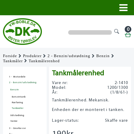
0
Forside
Produkter
2 - Benzin/udstødning
Benzin
Tankmåler
Tankmålerenhed
Tankmålerenhed
1 - Motordele
Vare nr:
2-1410
2 - Benzin/udstødning
Model:
1200/1300
Benzin
År:
(1/8/61-)
Benzintank
Tankmålerenhed. Mekanisk.
Rørføring
Tankmåler
Enheden der er monteret i tanken.
Udstødning
Lager-status:
Skaffe vare
Varme
3 - Gearkasse