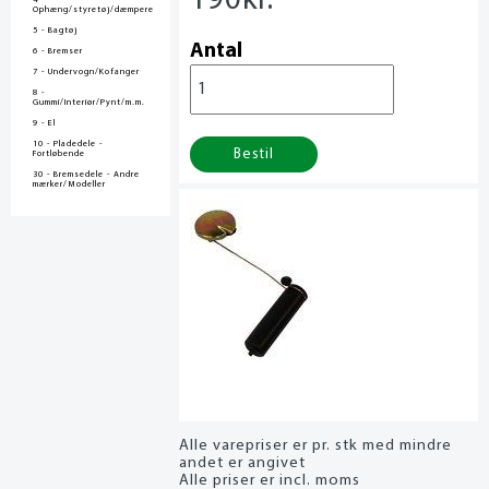
190
kr.
4 -
Ophæng/styretøj/dæmpere
5 - Bagtøj
Antal
6 - Bremser
7 - Undervogn/Kofanger
8 -
Gummi/Interiør/Pynt/m.m.
9 - El
10 - Pladedele -
Bestil
Fortløbende
30 - Bremsedele - Andre
mærker/Modeller
Alle varepriser er pr. stk med mindre
andet er angivet
Alle priser er incl. moms