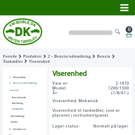
0
Forside
Produkter
2 - Benzin/udstødning
Benzin
Tankmåler
Viserenhed
Viserenhed
1 - Motordele
Vare nr:
2-1470
2 - Benzin/udstødning
Model:
1200/1300
Benzin
År:
(1/8/61-)
Benzintank
Viserenhed. Mekanisk.
Rørføring
Tankmåler
Viserenhed til tankmåler, som er
placeret i instrumentpanel.
Udstødning
Varme
Lager-status:
Normalt på lager.
3 - Gearkasse