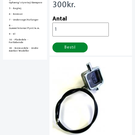
4 -
300
kr.
Ophæng/styretøj/dæmpere
5 - Bagtøj
6 - Bremser
Antal
7 - Undervogn/Kofanger
8 -
Gummi/Interiør/Pynt/m.m.
9 - El
10 - Pladedele -
Fortløbende
Bestil
30 - Bremsedele - Andre
mærker/Modeller