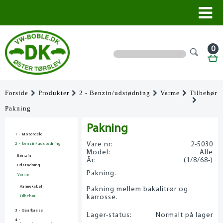
0
Forside
Produkter
2 - Benzin/udstødning
Varme
Tilbehør
Pakning
Pakning
1 - Motordele
Vare nr:
2-5030
2 - Benzin/udstødning
Model:
Alle
Benzin
År:
(1/8/68-)
Udstødning
Pakning.
Varme
Varmekabel
Pakning mellem bakalitrør og
karrosse.
Tilbehør
3 - Gearkasse
Lager-status:
Normalt på lager
4 -