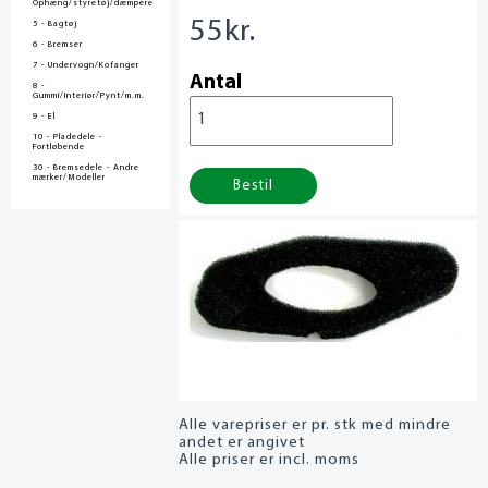
Ophæng/styretøj/dæmpere
55
kr.
5 - Bagtøj
6 - Bremser
7 - Undervogn/Kofanger
Antal
8 -
Gummi/Interiør/Pynt/m.m.
9 - El
10 - Pladedele -
Fortløbende
30 - Bremsedele - Andre
mærker/Modeller
Bestil
Alle varepriser er pr. stk med mindre
andet er angivet
Alle priser er incl. moms