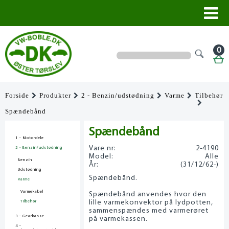
0
Forside
Produkter
2 - Benzin/udstødning
Varme
Tilbehør
Spændebånd
Spændebånd
1 - Motordele
Vare nr:
2-4190
2 - Benzin/udstødning
Model:
Alle
Benzin
År:
(31/12/62-)
Udstødning
Spændebånd.
Varme
Varmekabel
Spændebånd anvendes hvor den
lille varmekonvektor på lydpotten,
Tilbehør
sammenspændes med varmerøret
3 - Gearkasse
på varmekassen.
4 -