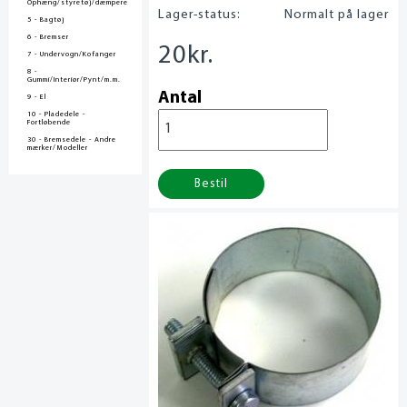
Ophæng/styretøj/dæmpere
Lager-status:
Normalt på lager
5 - Bagtøj
6 - Bremser
20
kr.
7 - Undervogn/Kofanger
8 -
Gummi/Interiør/Pynt/m.m.
Antal
9 - El
10 - Pladedele -
Fortløbende
30 - Bremsedele - Andre
mærker/Modeller
Bestil