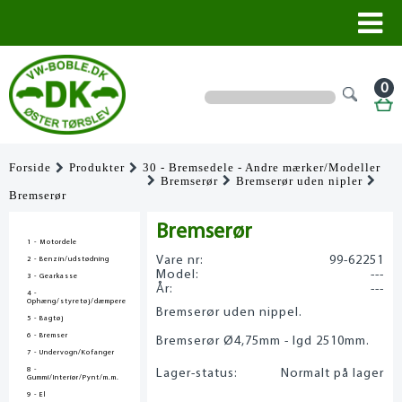
0
Forside
Produkter
30 - Bremsedele - Andre mærker/Modeller
Bremserør
Bremserør uden nipler
Bremserør
Bremserør
1 - Motordele
Vare nr:
99-62251
2 - Benzin/udstødning
Model:
---
3 - Gearkasse
År:
---
4 -
Ophæng/styretøj/dæmpere
Bremserør uden nippel.
5 - Bagtøj
6 - Bremser
Bremserør Ø4,75mm - lgd 2510mm.
7 - Undervogn/Kofanger
8 -
Lager-status:
Normalt på lager
Gummi/Interiør/Pynt/m.m.
9 - El