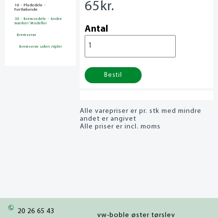
65
kr.
10 - Pladedele -
Fortløbende
30 - Bremsedele - Andre
mærker/Modeller
Antal
Bremserør
Bremserør uden nipler
Bestil
Alle varepriser er pr. stk med mindre
andet er angivet
Alle priser er incl. moms
20 26 65 43
vw-boble øster tørslev