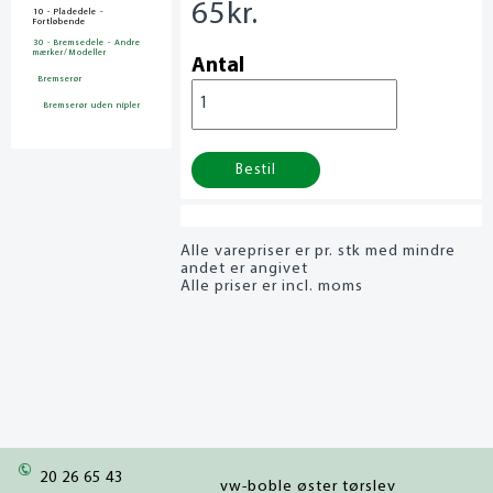
65
kr.
10 - Pladedele -
Fortløbende
30 - Bremsedele - Andre
mærker/Modeller
Antal
Bremserør
Bremserør uden nipler
Bestil
Alle varepriser er pr. stk med mindre
andet er angivet
Alle priser er incl. moms
20 26 65 43
vw-boble øster tørslev