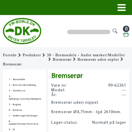
0
Forside
Produkter
30 - Bremsedele - Andre mærker/Modeller
Bremserør
Bremserør uden nipler
Bremserør
Bremserør
1 - Motordele
Vare nr:
99-62261
2 - Benzin/udstødning
Model:
---
3 - Gearkasse
År:
---
4 -
Ophæng/styretøj/dæmpere
Bremserør uden nippel.
5 - Bagtøj
6 - Bremser
Bremserør Ø4,75mm - lgd 2610mm.
7 - Undervogn/Kofanger
8 -
Lager-status:
Normalt på lager
Gummi/Interiør/Pynt/m.m.
9 - El