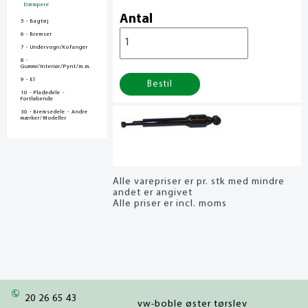
Dæmpere
Antal
5 - Bagtøj
6 - Bremser
7 - Undervogn/Kofanger
8 -
Gummi/Interiør/Pynt/m.m.
9 - El
Bestil
10 - Pladedele -
Fortløbende
30 - Bremsedele - Andre
mærker/Modeller
Alle varepriser er pr. stk med mindre
andet er angivet
Alle priser er incl. moms
20 26 65 43
vw-boble øster tørslev