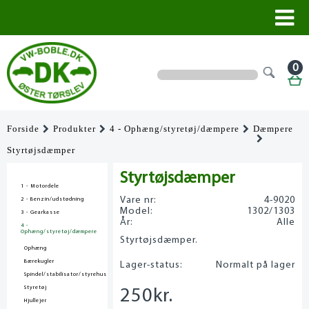
0
Forside
Produkter
4 - Ophæng/styretøj/dæmpere
Dæmpere
Styrtøjsdæmper
Styrtøjsdæmper
1 - Motordele
Vare nr:
4-9020
2 - Benzin/udstødning
Model:
1302/1303
3 - Gearkasse
År:
Alle
4 -
Ophæng/styretøj/dæmpere
Styrtøjsdæmper.
Ophæng
Bærekugler
Lager-status:
Normalt på lager
Spindel/stabilisator/styrehus
Styretøj
250
kr.
Hjullejer