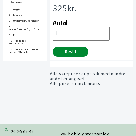
Dæmpere
325
kr.
5 - Bagtøj
6 - Bremser
7 - Undervogn/Kofanger
Antal
8 -
Gummi/Interiør/Pynt/m.m.
9 - El
10 - Pladedele -
Fortløbende
30 - Bremsedele - Andre
Bestil
mærker/Modeller
Alle varepriser er pr. stk med mindre
andet er angivet
Alle priser er incl. moms
20 26 65 43
vw-boble øster tørslev