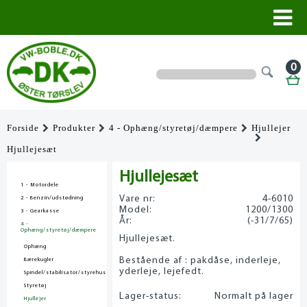
0
Forside
Produkter
4 - Ophæng/styretøj/dæmpere
Hjullejer
Hjullejesæt
Hjullejesæt
1 - Motordele
Vare nr:
4-6010
2 - Benzin/udstødning
Model:
1200/1300
3 - Gearkasse
År:
(-31/7/65)
4 -
Ophæng/styretøj/dæmpere
Hjullejesæt.
Ophæng
Bestående af : pakdåse, inderleje,
Bærekugler
yderleje, lejefedt.
Spindel/stabilisator/styrehus
Styretøj
Lager-status:
Normalt på lager
Hjullejer