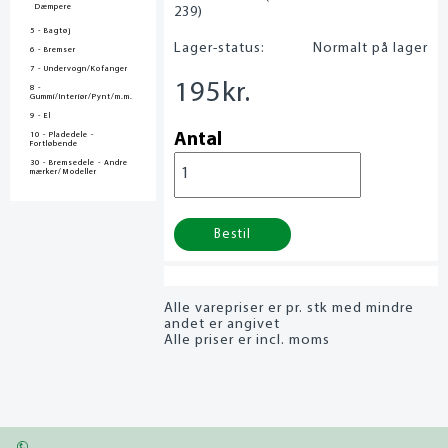
Dæmpere
239)
5 - Bagtøj
Lager-status:
Normalt på lager
6 - Bremser
7 - Undervogn/Kofanger
195
kr.
8 -
Gummi/Interiør/Pynt/m.m.
9 - El
10 - Pladedele -
Antal
Fortløbende
30 - Bremsedele - Andre
mærker/Modeller
Bestil
Alle varepriser er pr. stk med mindre
andet er angivet
Alle priser er incl. moms