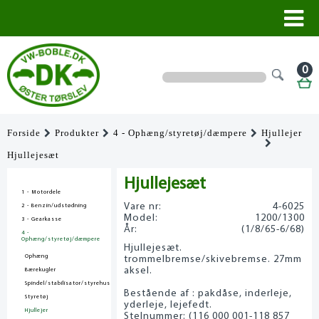
0
Forside
Produkter
4 - Ophæng/styretøj/dæmpere
Hjullejer
Hjullejesæt
Hjullejesæt
1 - Motordele
Vare nr:
4-6025
2 - Benzin/udstødning
Model:
1200/1300
3 - Gearkasse
År:
(1/8/65-6/68)
4 -
Ophæng/styretøj/dæmpere
Hjullejesæt.
Ophæng
trommelbremse/skivebremse. 27mm
aksel.
Bærekugler
Spindel/stabilisator/styrehus
Bestående af : pakdåse, inderleje,
Styretøj
yderleje, lejefedt.
Hjullejer
Stelnummer: (116 000 001-118 857