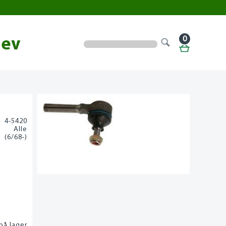
0
lev
4-5420
Alle
(6/68-)
på lager