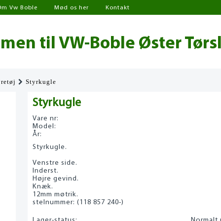
Om Vw Boble
Mød os her
Kontakt
en til VW-Boble Øster Tørs
yretøj
Styrkugle
Styrkugle
Vare nr:
Model:
År:
Styrkugle.
Venstre side.
Inderst.
Højre gevind.
Knæk.
12mm møtrik.
stelnummer: (118 857 240-)
Lager-status:
Normalt 