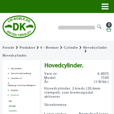
0
Forside
Produkter
6 - Bremser
Cylindre
Hovedcylinder
Hovedcylinder.
Hovedcylinder.
1 - Motordele
Vare nr:
6-4035
2 - Benzin/udstødning
Model:
1500
3 - Gearkasse
År:
(1/8/66-)
4 -
Ophæng/styretøj/dæmpere
Hovedcylinder, 2-kreds (20,6mm
5 - Bagtøj
stempel), som bremsepedal
6 - Bremser
aktiverer.
Rør
Skivebremse.
Slanger
Cylindre