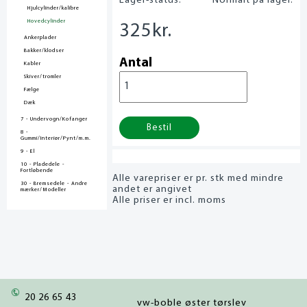
Lager-status:
Normalt på lager.
Hjulcylinder/kalibre
Hovedcylinder
325
kr.
Ankerplader
Bakker/klodser
Antal
Kabler
Skiver/tromler
Fælge
Dæk
7 - Undervogn/Kofanger
Bestil
8 -
Gummi/Interiør/Pynt/m.m.
9 - El
10 - Pladedele -
Fortløbende
Alle varepriser er pr. stk med mindre
30 - Bremsedele - Andre
andet er angivet
mærker/Modeller
Alle priser er incl. moms
20 26 65 43
vw-boble øster tørslev