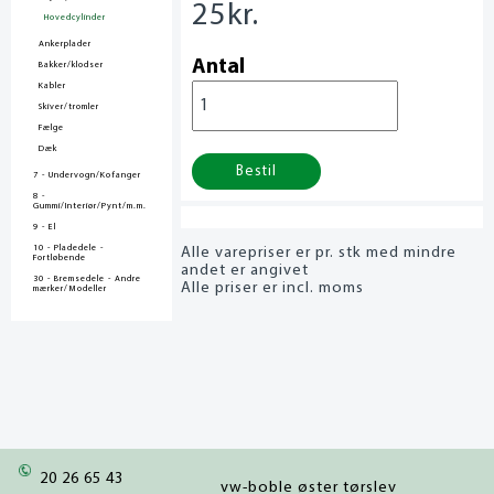
25
kr.
Hovedcylinder
Ankerplader
Antal
Bakker/klodser
Kabler
Skiver/tromler
Fælge
Dæk
Bestil
7 - Undervogn/Kofanger
8 -
Gummi/Interiør/Pynt/m.m.
9 - El
10 - Pladedele -
Alle varepriser er pr. stk med mindre
Fortløbende
andet er angivet
30 - Bremsedele - Andre
Alle priser er incl. moms
mærker/Modeller
20 26 65 43
vw-boble øster tørslev