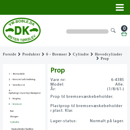
0
Forside
Produkter
6 - Bremser
Cylindre
Hovedcylinder
Prop
Prop
1 - Motordele
Vare nr:
6-4385
2 - Benzin/udstødning
Model:
Alle.
3 - Gearkasse
År:
(1/8/61-)
4 -
Ophæng/styretøj/dæmpere
Prop til bremsevæskebeholder.
5 - Bagtøj
6 - Bremser
Plastprop til bremsevæskebeholder
i plast. Klar.
Rør
Slanger
Lager-status:
Normalt på lager.
Cylindre
Hjulcylinder/kalibre