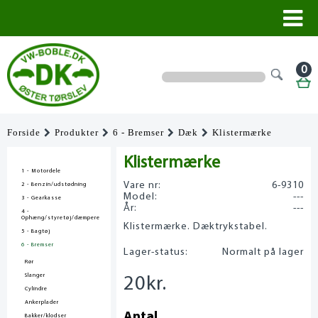
0
Forside
Produkter
6 - Bremser
Dæk
Klistermærke
Klistermærke
1 - Motordele
Vare nr:
6-9310
2 - Benzin/udstødning
Model:
---
3 - Gearkasse
År:
---
4 -
Ophæng/styretøj/dæmpere
Klistermærke. Dæktrykstabel.
5 - Bagtøj
6 - Bremser
Lager-status:
Normalt på lager
Rør
Slanger
20
kr.
Cylindre
Ankerplader
Antal
Bakker/klodser