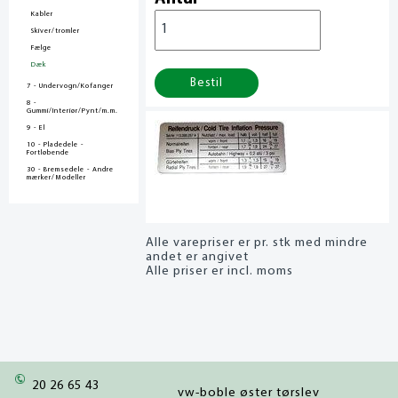
Kabler
Skiver/tromler
Fælge
Dæk
Bestil
7 - Undervogn/Kofanger
8 -
Gummi/Interiør/Pynt/m.m.
9 - El
10 - Pladedele -
Fortløbende
30 - Bremsedele - Andre
mærker/Modeller
Alle varepriser er pr. stk med mindre
andet er angivet
Alle priser er incl. moms
20 26 65 43
vw-boble øster tørslev