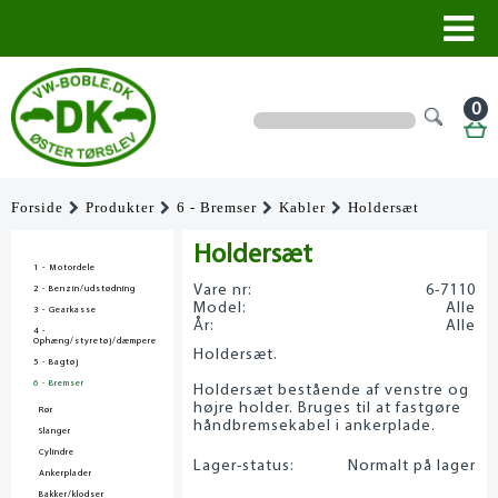
0
Forside
Produkter
6 - Bremser
Kabler
Holdersæt
Holdersæt
1 - Motordele
Vare nr:
6-7110
2 - Benzin/udstødning
Model:
Alle
3 - Gearkasse
År:
Alle
4 -
Ophæng/styretøj/dæmpere
Holdersæt.
5 - Bagtøj
6 - Bremser
Holdersæt bestående af venstre og
højre holder. Bruges til at fastgøre
Rør
håndbremsekabel i ankerplade.
Slanger
Cylindre
Lager-status:
Normalt på lager
Ankerplader
Bakker/klodser