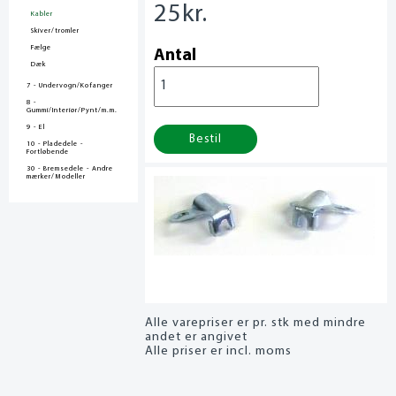
25
kr.
Kabler
Skiver/tromler
Fælge
Antal
Dæk
7 - Undervogn/Kofanger
8 -
Gummi/Interiør/Pynt/m.m.
9 - El
Bestil
10 - Pladedele -
Fortløbende
30 - Bremsedele - Andre
mærker/Modeller
Alle varepriser er pr. stk med mindre
andet er angivet
Alle priser er incl. moms