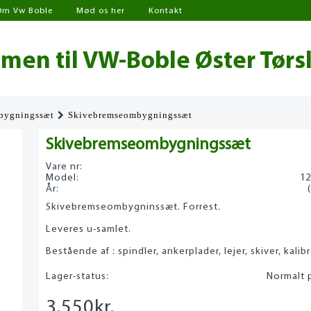
Om Vw Boble
Mød os her
Kontakt
en til VW-Boble Øster Tørs
bygningssæt
Skivebremseombygningssæt
Skivebremseombygningssæt
Vare nr:
Model:
12
År:
Skivebremseombygninssæt. Forrest.
Leveres u-samlet.
Bestående af : spindler, ankerplader, lejer, skiver, kalibr
Lager-status:
Normalt p
3.550
kr.