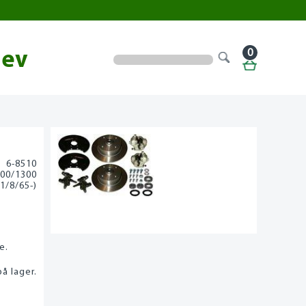
0
lev
6-8510
00/1300
(1/8/65-)
e.
å lager.