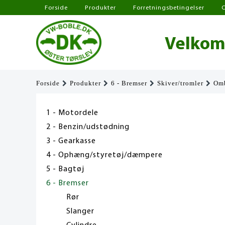
Forside
Produkter
Forretningsbetingelser
Velkomm
Forside
Produkter
6 - Bremser
Skiver/tromler
Om
1 - Motordele
2 - Benzin/udstødning
3 - Gearkasse
4 - Ophæng/styretøj/dæmpere
5 - Bagtøj
6 - Bremser
Rør
Slanger